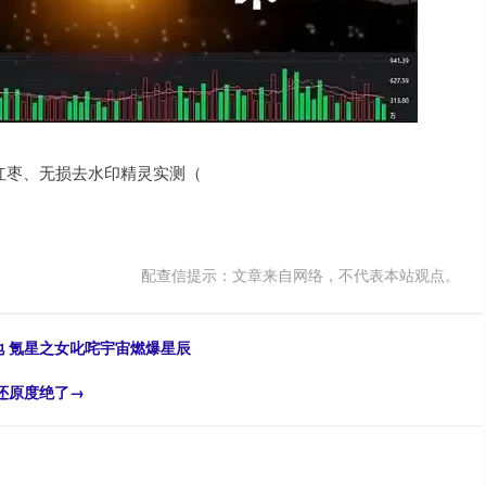
、红枣、无损去水印精灵实测（
配查信提示：文章来自网络，不代表本站观点。
地 氪星之女叱咤宇宙燃爆星辰
！还原度绝了→