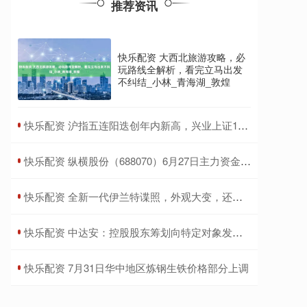
推荐资讯
快乐配资 大西北旅游攻略，必
玩路线全解析，看完立马出发
不纠结_小林_青海湖_敦煌
​快乐配资 沪指五连阳迭创年内新高，兴业上证180ETF(530680)涨0.28%
​快乐配资 纵横股份（688070）6月27日主力资金净卖出2159.43万元
​快乐配资 全新一代伊兰特谍照，外观大变，还有新能源？
​快乐配资 中达安：控股股东筹划向特定对象发行股票导致控制权变更 股票继续停牌
​快乐配资 7月31日华中地区炼钢生铁价格部分上调