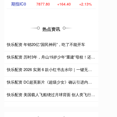
期指IC0
7877.80
+164.40
+2.13%
热点资讯
快乐配资 年销20亿“国民神药”，吃了不能开车
快乐配资 历时3年，舟山19岁少年“重建”母校！还原度绝了→
快乐配资 2026 实测 6 款小红书去水印｜一键无痕 Top1
快乐配资 DC超英新片《超级少女》确认引进内地 氪星之女叱咤宇宙燃爆星辰
快乐配资 美国载人飞船绕过月球背面 创人类飞行新纪录