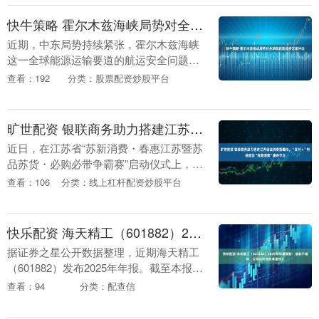
快牛策略 霍尔木兹海峡局势对全球航运造成多方面冲击
近期，中东局势持续紧张，霍尔木兹海峡
这一全球能源运输要道的航运安全问题引
发国际社会高度关注。作为连接波斯湾与
查看：192
分类：股票配资炒股平台
印度洋的重要战略通道，该海峡承载着全
球相当比例的海运....
旷世配资 银联商务助力搭建江苏省级消费新载体，“支付＋”科技赋能“苏新消费”服务平台
近日，在江苏省“苏新消费・春惠江苏暨苏
品苏货・必购必带争霸赛”启动仪式上，银
联商务为江苏省商务厅定制化研发搭建
查看：106
分类：线上杠杆配资炒股平台
的“苏新消费”一站式服务平台正式上线。
这一省级综合....
快乐配资 海天精工（601882）2025年年报简析：增收不增利，公司应收账款体量较大
据证券之星公开数据整理，近期海天精工
（601882）发布2025年年报。截至本报告
期末，公司营业总收入33.68亿元，同比上
查看：94
分类：配查信
升0.48%，归母净利润4.29亿元....