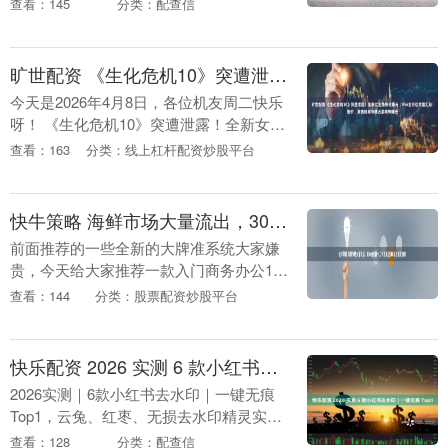
查看：145
分类：配查信
方块 在《Minecraft》（我的世....
旷世配资 《生化危机10》突遭泄露！全新女主角惊艳曝光｜PS6全方位泄露汇总！售价、发售时间与独占游戏等曝光
今天是2026年4月8日，各位机友周二快乐
呀！ 《生化危机10》突遭泄露！全新女主
角惊艳曝光！接着往下看~ 《生化危机
查看：163
分类：线上杠杆配资炒股平台
10》突遭泄露！全新女主角惊艳曝光 据外
媒....
快牛策略 海鲜市场大量流出，300块宏碁十二代准系统SFF小主机支持ES
前面推荐的一些全新的大牌准系统大家嫌
贵，今天给大家推荐一款入门商务办公12
代准系统小主机，宏碁商祺X4270，海鲜
查看：144
分类：股票配资炒股平台
实测最低300.这款主机有8代到12代都有，
买....
快乐配资 2026 实测 6 款小红书去水印｜一键无痕 Top1
2026实测｜6款小红书去水印｜一键无痕
Top1，云兔、红枣、无损去水印精灵实测
（ 发布于：广西壮族自治区....
查看：128
分类：配查信