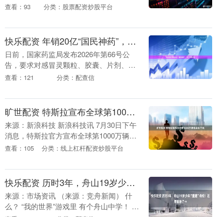
球首个纯电车产量突破1000万辆的企业。
查看：93
分类：股票配资炒股平台
据了解，去年12月30日，特斯拉宣布全
球....
快乐配资 年销20亿“国民神药”，吃了不能开车
日前，国家药监局发布2026年第66号公
告，要求对感冒灵颗粒、胶囊、片剂、茶
剂全口服剂型说明书统一修订。 其
查看：121
分类：配查信
中，“警示语”一栏须明确标注：“服用本品
期间不得饮酒....
旷世配资 特斯拉宣布全球第1000万辆电动车下线
来源：新浪科技 新浪科技讯 7月30日下午
消息，特斯拉官方宣布全球第1000万辆电
动车在弗里蒙特工厂正式下线，特斯拉成
查看：105
分类：线上杠杆配资炒股平台
为全球首家累计生产1000万辆电动车的企
业....
快乐配资 历时3年，舟山19岁少年“重建”母校！还原度绝了→
来源：市场资讯 （来源：竞舟新闻） 什
么？ “我的世界”游戏里 有个舟山中学！ 几
位热爱探索的舟中学子 用300多万个虚拟