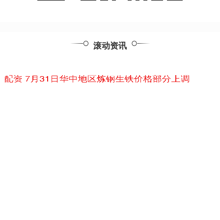
滚动资讯
快乐配资 7月31日华中地区炼钢生铁价格部分上调
配查信
08-02
7月31日华中地区炼钢生铁价格部分上调，安阳2750元/吨，大冶2650
元/吨，现款含税。
旷世配资 微特钢丝绳故障诊断系统_检测_损伤_技术
线上杠杆配资炒股平台
07-11
微特钢丝绳故障诊断系统的核心优势与技术亮点 全自动高精度监测基
于铁磁性理论及电磁检测技术，系统实现无人值守非接触式在线监
金富宝配资 自主可控应对新挑战，国产EDA多项新成果亮相
线上杠杆配资炒股平台
06-26