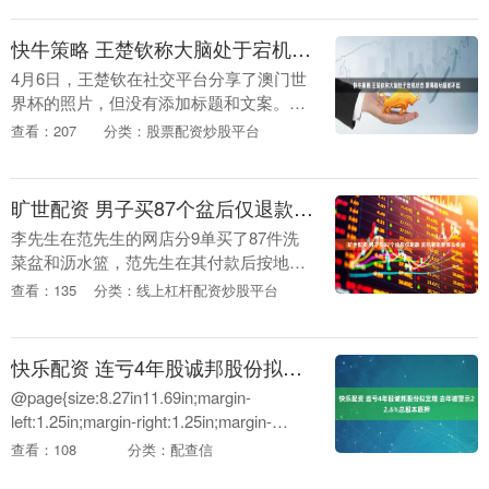
快牛策略 王楚钦称大脑处于宕机状态 累得连标题都不起
4月6日，王楚钦在社交平台分享了澳门世
界杯的照片，但没有添加标题和文案。许
昕在他的评论区留言：“累得连标题都不起
查看：207
分类：股票配资炒股平台
了。”王楚钦回复说：“大脑处于宕机状态
了。” 当....
旷世配资 男子买87个盆后仅退款 反称谁家要那么多盆
李先生在范先生的网店分9单买了87件洗
菜盆和沥水篮，范先生在其付款后按地址
发了33个快递。货物到网点后，李先生以
查看：135
分类：线上杠杆配资炒股平台
下错单为由申请退款，平台已把钱退给顾
客，范先生为....
快乐配资 连亏4年股诚邦股份拟定增 去年被警示22.6%总股本质押
@page{size:8.27in11.69in;margin-
left:1.25in;margin-right:1.25in;margin-
top:1in;m....
查看：108
分类：配查信