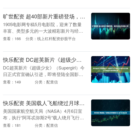
玩法。5月2日，《江苏超会玩》带来“苏
超”比....
旷世配资 超40部新片重磅登场，收好这份5月最强片单！
1905电影网专稿5月电影院，迎来了数量
丰富、类型多元的一大波精彩新片与经典
佳作！ 从4月30日至5月4日，共有《穿普
查看：166
分类：线上杠杆配资炒股平台
拉达的女王2》《给阿嬷的情书》《寒战
199....
快乐配资 DC超英新片《超级少女》确认引进内地 氪星之女叱咤宇宙燃爆星辰
DC超英新片《超级少女》（Supergirl）今
日正式官宣确认引进，即将登陆全国影
院。影片由好莱坞知名导演克雷格·吉勒斯
查看：149
分类：配查信
佩执导，米莉·阿尔柯克饰演超级少女卡拉
·....
快乐配资 美国载人飞船绕过月球背面 创人类飞行新纪录
美国国家航空航天局（NASA）4月6日宣
布，执行“阿耳忒弥斯2号”载人绕月飞行任
务的宇航员在美东时间当天13时57分左右
查看：181
分类：配查信
到达距地球约400171公里的位置，打破....