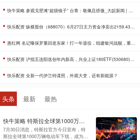
快牛策略 参观戈壁滩“超级镜子” 台青：敬佩且骄傲_大皖新闻 | 安徽网
快乐配资 纵横股份（688070）6月27日主力资金净卖出2159.43万元
惠红网 名记曝保罗重回老东家！打一年退役，组建银河战舰，重塑空接之城_快船_伦纳德_比尔
快乐配资 沪指五连阳迭创年内新高，兴业上证180ETF(530680)涨0.28%
快乐配资 全新一代伊兰特谍照，外观大变，还有新能源？
头条
最新
最热
快牛策略 特斯拉全球第1000万辆电动车下线
7月30日消息，特斯拉官方今日宣布，特
斯拉全球第1000万辆电动车下线，成为全