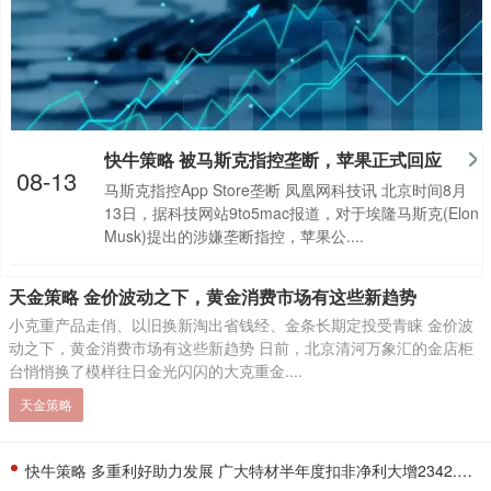
快牛策略 被马斯克指控垄断，苹果正式回应
08-13
马斯克指控App Store垄断 凤凰网科技讯 北京时间8月
13日，据科技网站9to5mac报道，对于埃隆马斯克(Elon
Musk)提出的涉嫌垄断指控，苹果公....
天金策略 金价波动之下，黄金消费市场有这些新趋势
小克重产品走俏、以旧换新淘出省钱经、金条长期定投受青睐 金价波
动之下，黄金消费市场有这些新趋势 日前，北京清河万象汇的金店柜
台悄悄换了模样往日金光闪闪的大克重金....
天金策略
快牛策略 多重利好助力发展 广大特材半年度扣非净利大增2342.81%