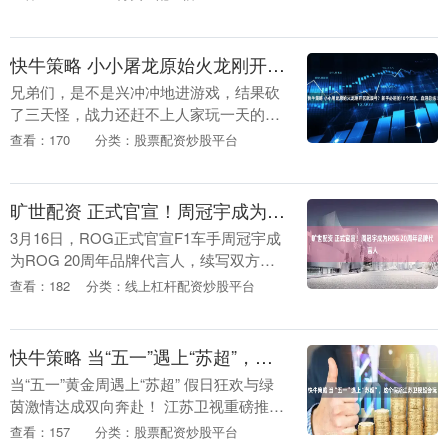
快牛策略 小小屠龙原始火龙刚开区就废号？新手必避的10个深坑，血泪总结！
兄弟们，是不是兴冲冲地进游戏，结果砍
了三天怪，战力还赶不上人家玩一天的？
作为在玛法大陆摸爬滚打多年的老油条，
查看：170
分类：股票配资炒股平台
我太懂这种憋屈了。看着别人拿着烈火刀
刀暴击，自己却还....
旷世配资 正式官宣！周冠宇成为ROG 20周年品牌代言人
3月16日，ROG正式官宣F1车手周冠宇成
为ROG 20周年品牌代言人，续写双方合
作新篇章。双方以“玩出骄傲来”作为核心
查看：182
分类：线上杠杆配资炒股平台
理念，既彰显周冠宇作为顶尖赛车手和顶
级玩....
快牛策略 当“五一”遇上“苏超”，这个假期江苏卫视超会玩
当“五一”黄金周遇上“苏超” 假日狂欢与绿
茵激情达成双向奔赴！ 江苏卫视重磅推
出“苏超特别季”，以巅峰赛事解锁假日新
查看：157
分类：股票配资炒股平台