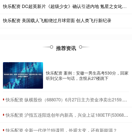
快乐配资 DC超英新片《超级少女》确认引进内地 氪星之女叱咤宇宙燃爆星辰
快乐配资 美国载人飞船绕过月球背面 创人类飞行新纪录
推荐资讯
快乐配资 案例：安徽一男生高考530分，回家
听到父亲一句话，含恨从27楼跳下
​快乐配资 纵横股份（688070）6月27日主力资金净卖出2159.43万元
​快乐配资 沪指五连阳迭创年内新高，兴业上证180ETF(530680)涨0.28%
​快乐配资 全新一代伊兰特谍照，外观大变，还有新能源？