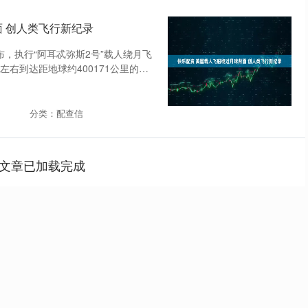
面 创人类飞行新纪录
布，执行“阿耳忒弥斯2号”载人绕月飞
左右到达距地球约400171公里的位
分类：配查信
文章已加载完成