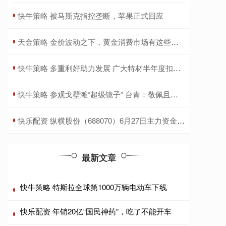
​快牛策略 被马斯克指控垄断，苹果正式回应
​天金策略 金价波动之下，黄金消费市场有这些新趋势
​快牛策略 多重利好助力发展 广大特材半年度扣非净利大增2342.81%
​快牛策略 参观戈壁滩“超级镜子” 台青：敬佩且骄傲_大皖新闻 | 安徽网
​快乐配资 纵横股份（688070）6月27日主力资金净卖出2159.43万元
最新文章
快牛策略 特斯拉全球第1000万辆电动车下线
快乐配资 年销20亿“国民神药”，吃了不能开车